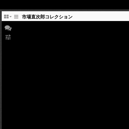
市場直次郎コレクション
tune